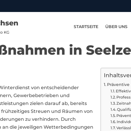
chsen
STARTSEITE
ÜBER UNS
Co KG
ßnahmen in Seelz
Inhaltsve
Präventive
Winterdienst von entscheidender
Effekt
hnern, Gewerbebetrieben und
Profes
leistungen zielen darauf ab, bereits
Zeitnah
Qualif
 frühzeitiges Streuen und Räumen von
Präven
derungen zu verhindern. Durch
Indivi
 an die jeweiligen Wetterbedingungen
Verläss