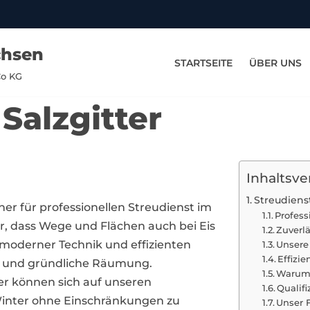
chsen
STARTSEITE
ÜBER UNS
Co KG
 Salzgitter
Inhaltsve
Streudienst
tner für professionellen Streudienst im
Profess
r, dass Wege und Flächen auch bei Eis
Zuverl
 moderner Technik und effizienten
Unsere
Effizi
e und gründliche Räumung.
Warum 
r können sich auf unseren
Qualif
 Winter ohne Einschränkungen zu
Unser 