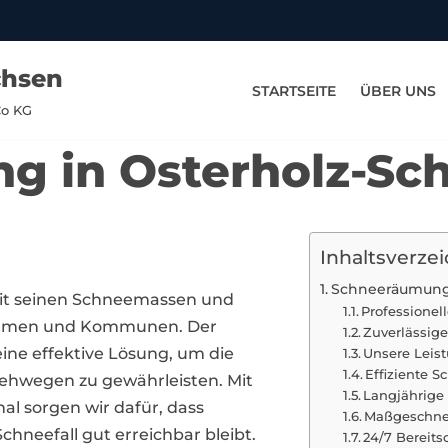
chsen
STARTSEITE
ÜBER UNS
Co KG
g in Osterholz-Sc
Inhaltsverzei
Schneeräumung
mit seinen Schneemassen und
Professione
nehmen und Kommunen. Der
Zuverlässige
eine effektive Lösung, um die
Unsere Leis
Effiziente 
Gehwegen zu gewährleisten. Mit
Langjährige
l sorgen wir dafür, dass
Maßgeschnei
hneefall gut erreichbar bleibt.
24/7 Bereit