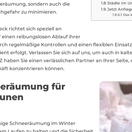
Städte im U
neeräumung, sondern auch die
Jetzt Anfrag
chgefahr zu minimieren.
Das k
k richtet sich speziell an
inen reibungslosen Ablauf ihrer
ch regelmäßige Kontrollen und einen flexiblen Einsatzpl
t erfolgt. Verlassen Sie sich auf uns, um auch in kalt
Z haben Sie einen verlässlichen Partner an Ihrer Seit
häft konzentrieren können.
eeräumung für
unen
ässige Schneeräumung im Winter
am Laufen zu halten und die Sicherheit