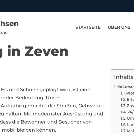
chsen
STARTSEITE
ÜBER UNS
Co KG
g in Zeven
Inhalt
Eisbese
 Eis und Schnee geplagt wird, ist eine
Pro
idender Bedeutung. Unser
Eff
r Aufgabe gemacht, die Straßen, Gehwege
Zuv
24/
zu halten. Mit modernster Ausrüstung und
Umw
 dass die Bewohner und Besucher von
Lan
 mobil bleiben können.
Maß