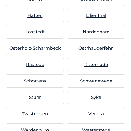
Hatten
Lilienthal
Loxstedt
Nordenham
Osterholz-Scharmbeck
Ostrhauderfehn
Rastede
Ritterhude
Schortens
Schwanewede
Stuhr
Syke
Twistringen
Vechta
Wardenburg
Westerstede