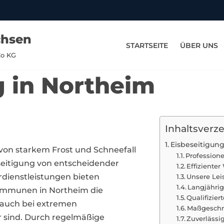
chsen
STARTSEITE
ÜBER UNS
Co KG
g in Northeim
Inhaltsverze
Eisbeseitigun
 von starkem Frost und Schneefall
Profession
eseitigung von entscheidender
Effiziente
rdienstleistungen bieten
Unsere Lei
Langjährig
mmunen in Northeim die
Qualifizie
 auch bei extremen
Maßgeschn
 sind. Durch regelmäßige
Zuverlässig