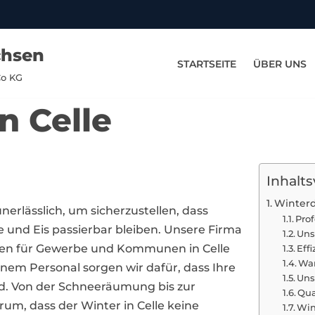
chsen
STARTSEITE
ÜBER UNS
Co KG
n Celle
Inhalts
Winterd
unerlässlich, um sicherzustellen, dass
Pro
 und Eis passierbar bleiben. Unsere Firma
Uns
ngen für Gewerbe und Kommunen in Celle
Eff
War
nem Personal sorgen wir dafür, dass Ihre
Uns
nd. Von der Schneeräumung bis zur
Qua
m, dass der Winter in Celle keine
Win