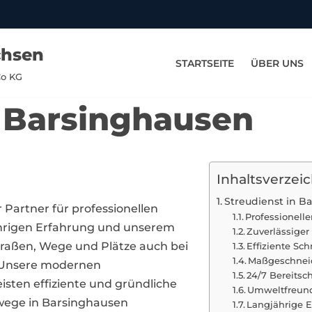
chsen
STARTSEITE
ÜBER UNS
Co KG
n Barsinghausen
Inhaltsverzeic
Streudienst in B
r Partner für professionellen
Professionell
jährigen Erfahrung und unserem
Zuverlässiger
traßen, Wege und Plätze auch bei
Effiziente S
Maßgeschneid
. Unsere modernen
24/7 Bereitsc
sten effiziente und gründliche
Umweltfreundl
wege in Barsinghausen
Langjährige E