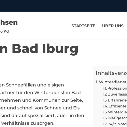
chsen
STARTSEITE
ÜBER UNS
Co KG
in Bad Iburg
Inhaltsverz
Winterdienst
ken Schneefällen und eisigen
Professio
artner für den Winterdienst in Bad
Zuverläs
ternehmen und Kommunen zur Seite,
Erfahrene
Effizient
er und schnell von Schnee und Eis
Winterdi
ind darauf spezialisiert, auch in den
Maßgesch
Verhältnisse zu sorgen.
24/7 Notd